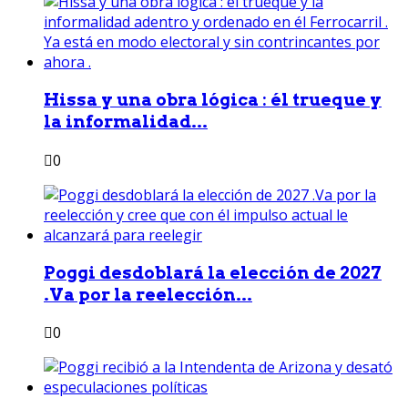
Hissa y una obra lógica : él trueque y
la informalidad...
0
Poggi desdoblará la elección de 2027
.Va por la reelección...
0