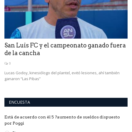
San Luis FC y el campeonato ganado fuera
E
de la cancha
p
0
Lucas Godoy, kinesiólogo del plantel, evitó lesiones, ahí también
La
ganaron “Las Pibas”
lu
ENCUESTA
Está de acuerdo con él 5 ?aumento de sueldos dispuesto
por Poggi