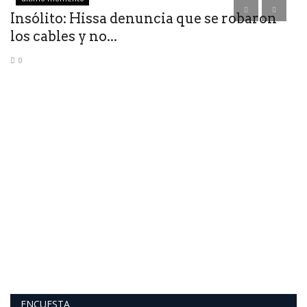
s
Insólito: Hissa denuncia que se robaron
los cables y no...
0
D
"
La
vi
ENCUESTA