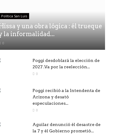
Política San Luis
Hissa y una obra lógica : él trueque
y la informalidad...
0
Poggi desdoblará la elección de
2027 .Va por la reelección...
0
Poggi recibió a la Intendenta de
Arizona y desató
especulaciones...
0
Aguilar denunció él desastre de
la 7 y él Gobierno prometió...