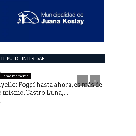
TE PUEDE INTERESAR..
ultimo momento
deportes
yello: Poggi hasta ahora, es más de
o mismo.Castro Luna,...
0