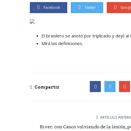
Facebook
Twitter
Googl
El brasilero se anotó por triplicado y dejó
Mirá las definiciones.
Compartir
Facebook
Twitter
Goog
ARTÍCULO ANTERI
River: con Casco volviendo de la lesión, p