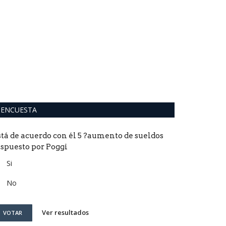
Bomba en R
jugador má
0
El lateral derech
quien más trofeo
ENCUESTA
stá de acuerdo con él 5 ?aumento de sueldos
ispuesto por Poggi
Si
No
Ver resultados
VOTAR