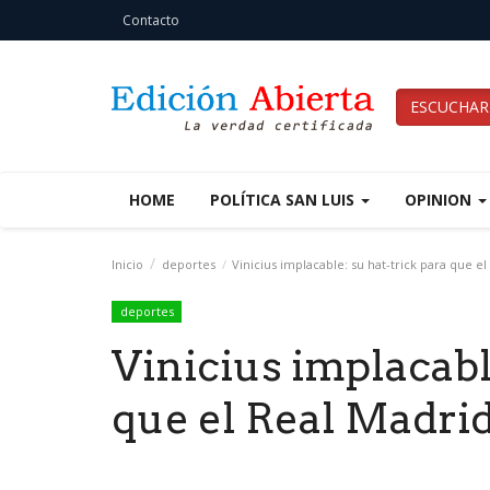
Contacto
ESCUCHAR
HOME
POLÍTICA SAN LUIS
OPINION
Inicio
deportes
Vinicius implacable: su hat-trick para que el
deportes
Vinicius implacabl
que el Real Madrid