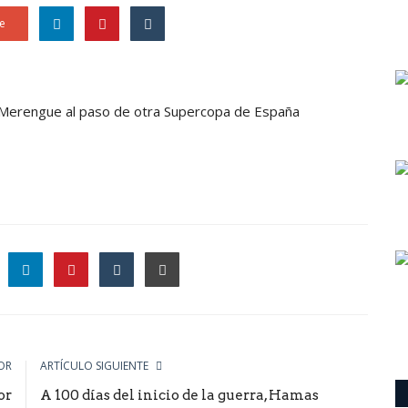
e
 al Merengue al paso de otra Supercopa de España
le
OR
ARTÍCULO SIGUIENTE
or
A 100 días del inicio de la guerra, Hamas