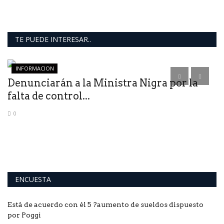
TE PUEDE INTERESAR..
INFORMACION
Denunciarán a la Ministra Nigra por la
B
falta de control...
a
0
ENCUESTA
Está de acuerdo con él 5 ?aumento de sueldos dispuesto
por Poggi