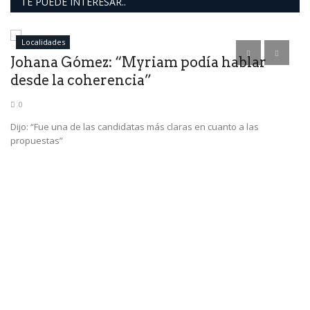
TE PUEDE INTERESAR..
Localidades
Johana Gómez: “Myriam podía hablar
desde la coherencia”
0
Dijo: “Fue una de las candidatas más claras en cuanto a las
propuestas”
B
M
Fu