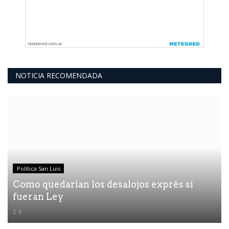
NOTICIA RECOMENDADA
Política San Luis
Como quedarían los desalojos exprés si
fueran Ley
0