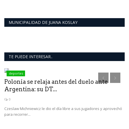
MUNICIPALIDAD DE JUANA KOSLAY
TE PUEDE INTERESAR..
deportes
Polonia se relaja antes del duelo ante
N
Argentina: su DT...
c
0
Czeslaw Michniewicz le dio el día libre a sus jugadores y aprovechó
Un
para recorrer...