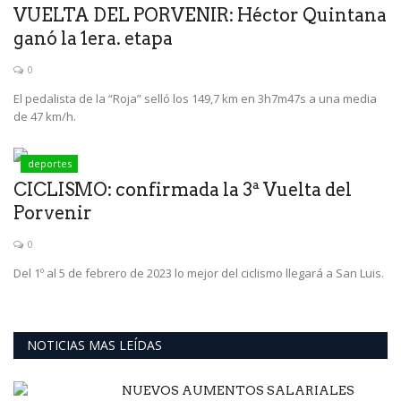
VUELTA DEL PORVENIR: Héctor Quintana
ganó la 1era. etapa
0
El pedalista de la “Roja” selló los 149,7 km en 3h7m47s a una media
de 47 km/h.
deportes
CICLISMO: confirmada la 3ª Vuelta del
Porvenir
0
Del 1º al 5 de febrero de 2023 lo mejor del ciclismo llegará a San Luis.
NOTICIAS MAS LEÍDAS
NUEVOS AUMENTOS SALARIALES