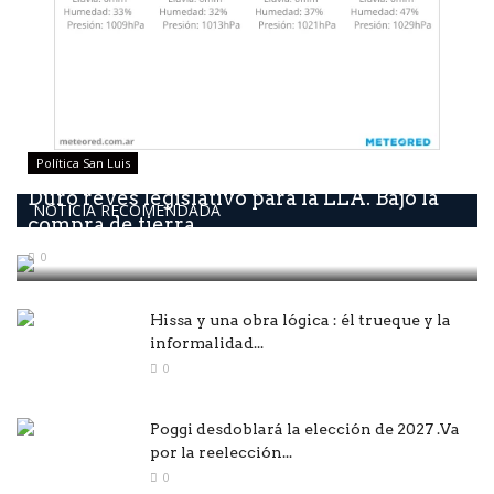
Política San Luis
Duro revés legislativo para la LLA. Bajó la
NOTICIA RECOMENDADA
compra de tierra...
0
Hissa y una obra lógica : él trueque y la
informalidad...
0
Poggi desdoblará la elección de 2027 .Va
por la reelección...
0