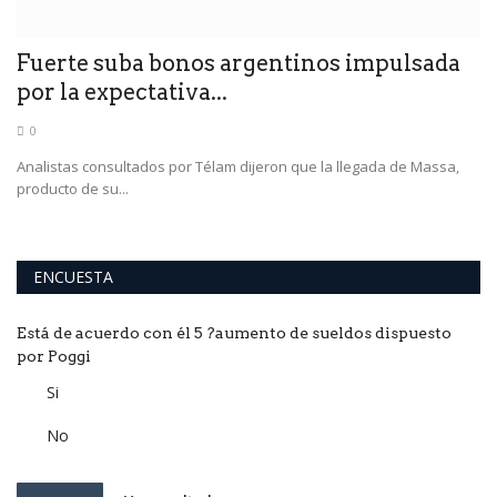
Fuerte suba bonos argentinos impulsada
S
por la expectativa...
Z
0
Analistas consultados por Télam dijeron que la llegada de Massa,
El
producto de su...
tr
ENCUESTA
Está de acuerdo con él 5 ?aumento de sueldos dispuesto
por Poggi
Si
No