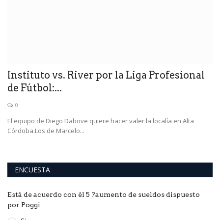
rá
Instituto vs. River por la Liga Profesional
de Fútbol:...
0
El equipo de Diego Dabove quiere hacer valer la localía en Alta
Córdoba.Los de Marcelo...
ENCUESTA
Está de acuerdo con él 5 ?aumento de sueldos dispuesto
por Poggi