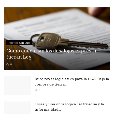
Política San Luis
Como quedarían los desalojos exprés si
fueran Ley
0
Duro revés legislativo para la LLA. Bajó la
compra de tierra...
0
Hissa y una obra lógica : él trueque y la
informalidad...