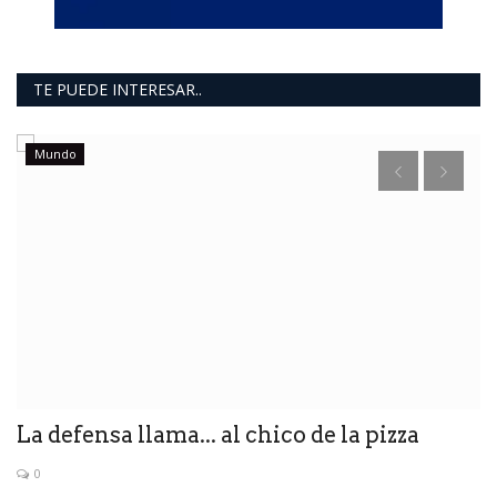
TE PUEDE INTERESAR..
Mundo
La defensa llama... al chico de la pizza
L
c
0