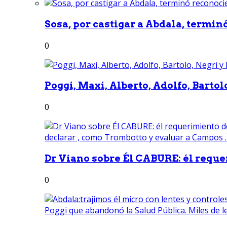
Sosa, por castigar a Abdala, termin
0
Poggi, Maxi, Alberto, Adolfo, Bartolo
0
Dr Viano sobre Él CABURE: él reque
0