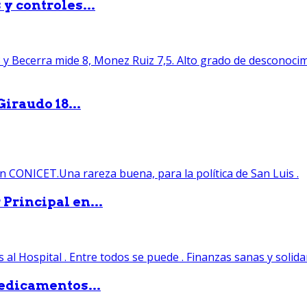
y controles...
iraudo 18...
Principal en...
edicamentos...