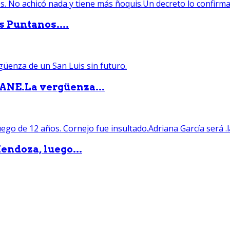
s Puntanos....
PANE.La vergüenza...
endoza, luego...