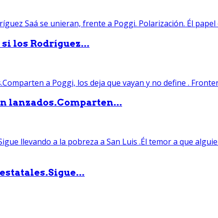
si los Rodríguez...
án lanzados.Comparten...
statales.Sigue...