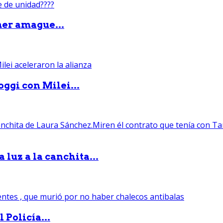
mer amague...
ggi con Milei...
luz a la canchita...
 Policía...