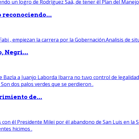
ó reconociendo...
, Negri...
rimiento de...