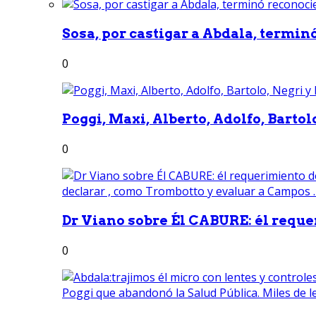
Sosa, por castigar a Abdala, termin
0
Poggi, Maxi, Alberto, Adolfo, Bartolo
0
Dr Viano sobre Él CABURE: él reque
0