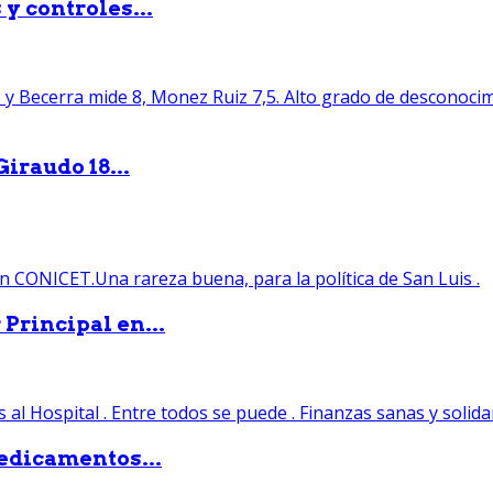
y controles...
iraudo 18...
Principal en...
edicamentos...