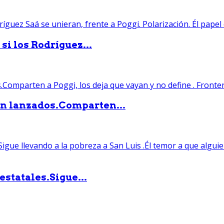
si los Rodríguez...
án lanzados.Comparten...
statales.Sigue...