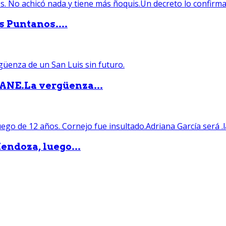
s Puntanos....
PANE.La vergüenza...
endoza, luego...