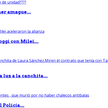
mer amague...
ggi con Milei...
luz a la canchita...
 Policía...