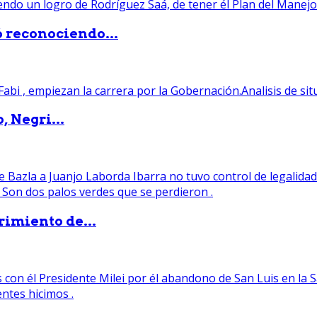
ó reconociendo...
, Negri...
rimiento de...