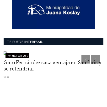
TE PUEDE INTERESAR..
Política San Luis
a
Gato Fernández saca ventaja en San Luis y
E
se retendría...
S
0
Se
or