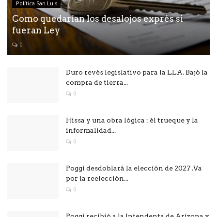
Política San Luis
Como quedarían los desalojos exprés si
fueran Ley
0
Duro revés legislativo para la LLA. Bajó la
compra de tierra...
0
Hissa y una obra lógica : él trueque y la
informalidad...
0
Poggi desdoblará la elección de 2027 .Va
por la reelección...
0
Poggi recibió a la Intendenta de Arizona y