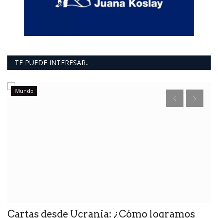
TE PUEDE INTERESAR..
Mundo
M
u
Cartas desde Ucrania: ¿Cómo logramos