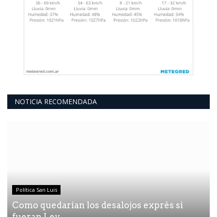
NOTICIA RECOMENDADA
Política San Luis
Como quedarían los desalojos exprés si
fueran Ley