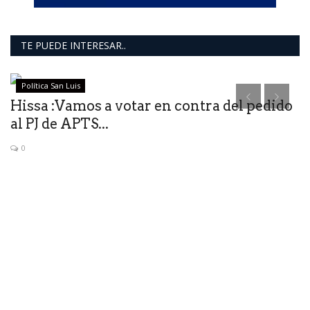
TE PUEDE INTERESAR..
Política San Luis
Hissa :Vamos a votar en contra del pedido
S
al PJ de APTS...
F
0