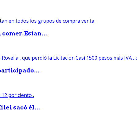
 comer.Estan...
articipado...
lei sacó él...