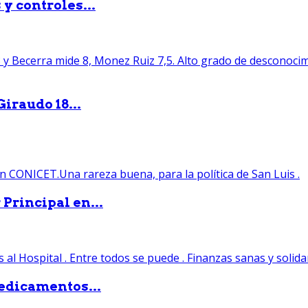
y controles...
iraudo 18...
Principal en...
edicamentos...