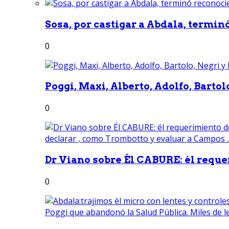
Sosa, por castigar a Abdala, termin
0
Poggi, Maxi, Alberto, Adolfo, Bartolo
0
Dr Viano sobre Él CABURE: él reque
0