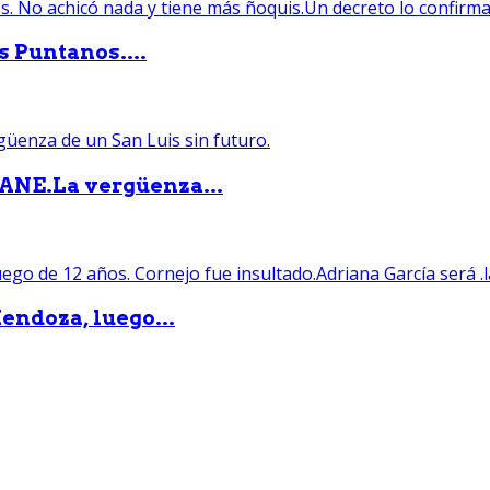
s Puntanos....
PANE.La vergüenza...
endoza, luego...