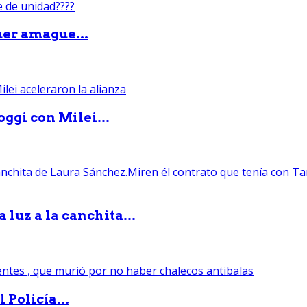
mer amague...
ggi con Milei...
luz a la canchita...
 Policía...