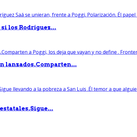
si los Rodríguez...
án lanzados.Comparten...
statales.Sigue...