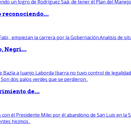
ó reconociendo...
, Negri...
rimiento de...