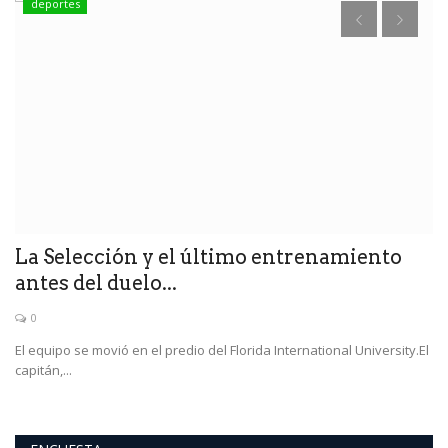
deportes
F
L
30
Go
La Selección y el último entrenamiento
antes del duelo...
0
El equipo se movió en el predio del Florida International University.El
capitán,...