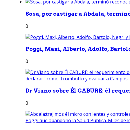
Sosa, por castigar a Abdala, termin
0
Poggi, Maxi, Alberto, Adolfo, Bartolo
0
Dr Viano sobre Él CABURE: él reque
0