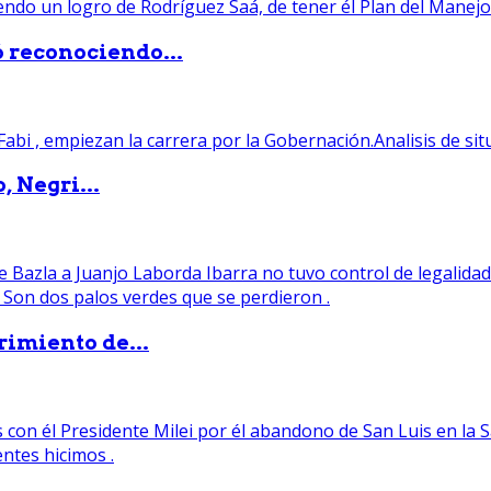
ó reconociendo...
, Negri...
rimiento de...