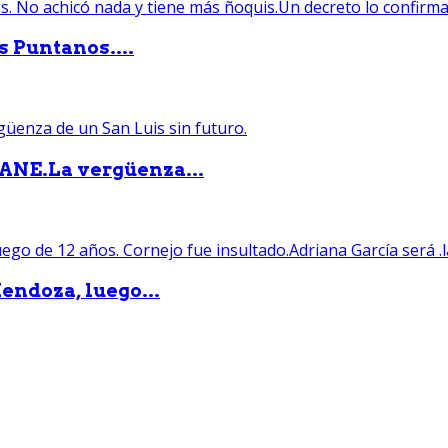
s Puntanos....
PANE.La vergüenza...
endoza, luego...