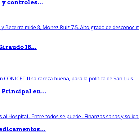
y controles...
iraudo 18...
Principal en...
edicamentos...