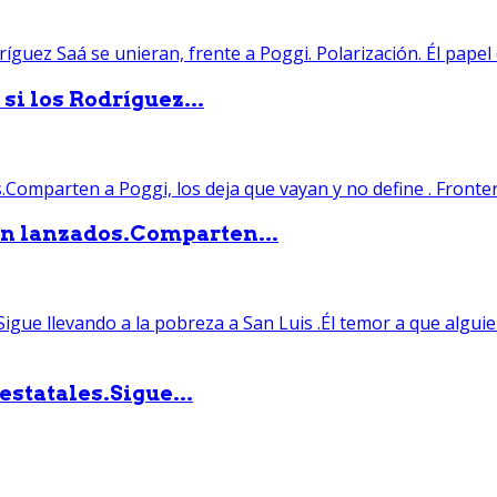
si los Rodríguez...
án lanzados.Comparten...
statales.Sigue...