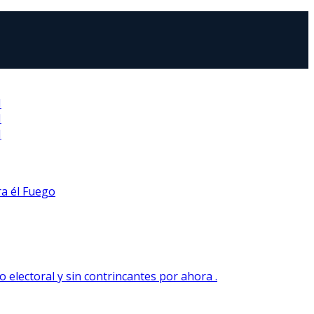
N
N
N