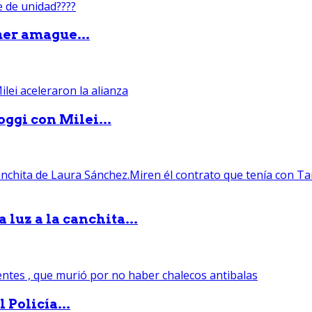
mer amague...
ggi con Milei...
luz a la canchita...
 Policía...