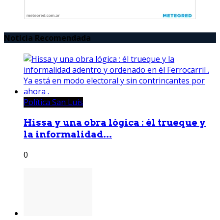
Noticia Recomendada
Política San Luis
Hissa y una obra lógica : él trueque y
la informalidad...
0