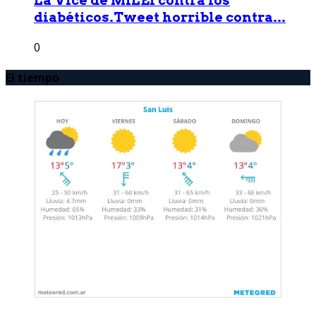
La Vice de MILEI contra los
diabéticos.Tweet horrible contra...
0
El tiempo