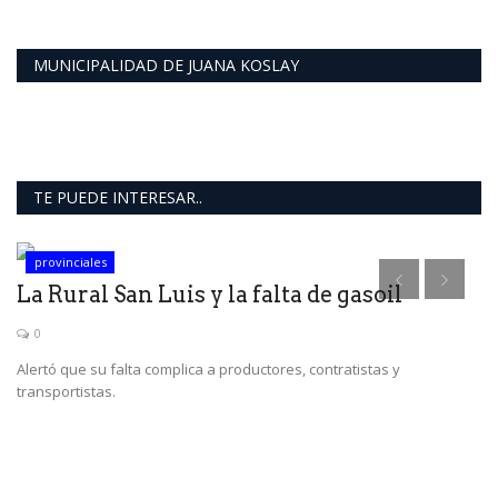
MUNICIPALIDAD DE JUANA KOSLAY
TE PUEDE INTERESAR..
provinciales
La Rural San Luis y la falta de gasoil
“
n
0
Alertó que su falta complica a productores, contratistas y
transportistas.
“L
ve