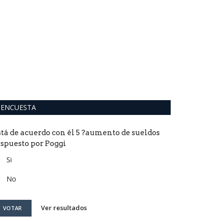
Eleccione
historia d
0
El polémico resul
domingo se agreg
ENCUESTA
stá de acuerdo con él 5 ?aumento de sueldos
ispuesto por Poggi
Si
No
Ver resultados
VOTAR