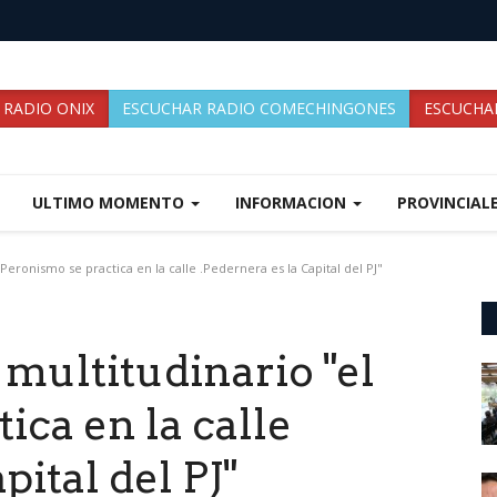
 RADIO ONIX
ESCUCHAR RADIO COMECHINGONES
ESCUCHAR
ULTIMO MOMENTO
INFORMACION
PROVINCIAL
Peronismo se practica en la calle .Pedernera es la Capital del PJ"
 multitudinario "el
ica en la calle
pital del PJ"