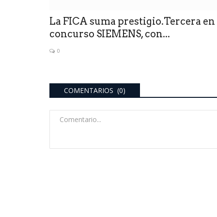
La FICA suma prestigio.Tercera en
concurso SIEMENS, con...
0
COMENTARIOS (0)
ultimo momento
ed cloacal y la
más de $600 millones.