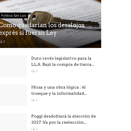
Política San Luis
Como quedarían los desalojos
exprés si fueran Ley
0
Duro revés legislativo para la
LLA. Bajó la compra de tierra...
0
Hissa y una obra lógica : él
trueque y la informalidad...
0
Poggi desdoblará la elección de
2027 .Va por la reelección...
0