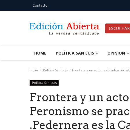
Contacto
ESCUCHAR
HOME
POLÍTICA SAN LUIS
OPINION
Inicio
Política San Luis
Frontera y un acto multitudinario "el 
Política San Luis
Frontera y un acto
Peronismo se pract
.Pedernera es la Ca