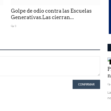
Golpe de odio contra las Escuelas
Generativas.Las cierran...
0
Mundo
P
n
CONFIRMAR
La
no