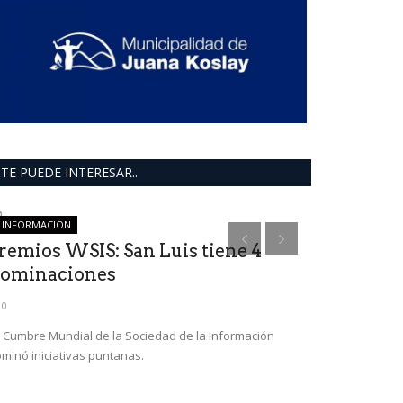
TE PUEDE INTERESAR..
INFORMACION
Mundo
remios WSIS: San Luis tiene 4
ominaciones
0
 Cumbre Mundial de la Sociedad de la Información
minó iniciativas puntanas.