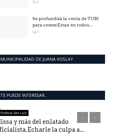
0
Se profundiza la venta de TUBI
para comer.Estan en todos...
0
MUNICIPALIDAD DE JUANA KOSLAY
TE PUEDE INTERESAR..
Política San Luis
deportes
issa y más del enlatado
ficialista.Echarle la culpa a...