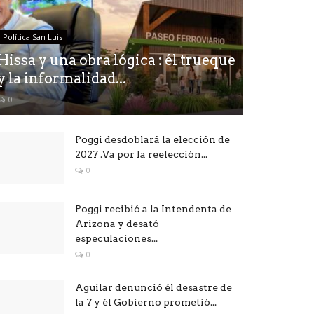
Política San Luis
Hissa y una obra lógica : él trueque
y la informalidad...
0
Poggi desdoblará la elección de
2027 .Va por la reelección...
0
Poggi recibió a la Intendenta de
Arizona y desató
especulaciones...
0
Aguilar denunció él desastre de
la 7 y él Gobierno prometió...