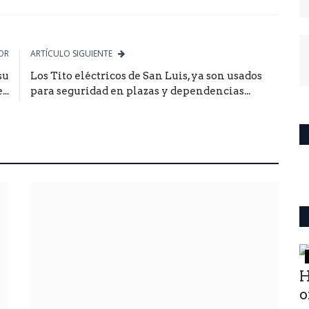
le
OR
ARTÍCULO SIGUIENTE
su
Los Tito eléctricos de San Luis, ya son usados
..
para seguridad en plazas y dependencias...
ultimo momento
Ley 909 Autogestiòn
H
ica...
Hospitalaria.La que ignoran los
o