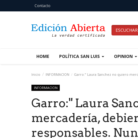
Contacto
ESCUCHAR
HOME
POLÍTICA SAN LUIS
OPINION
Inicio
INFORMACION
Garro:" Laura Sanchez no quiero mercad
INFORMACION
Garro:" Laura San
mercadería, debier
responsables. Nunc