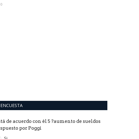
0
Escándalo 
detuvieron
0
La Agencia de Pr
(Aprevide) de la 
ENCUESTA
stá de acuerdo con él 5 ?aumento de sueldos
ispuesto por Poggi
Si