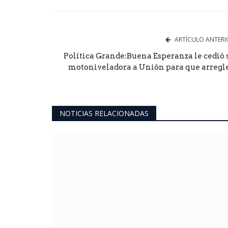
Facebook
Twitter
Goog
ARTÍCULO ANTERI
Política Grande:Buena Esperanza le cedió 
motoniveladora a Unión para que arregle.
NOTICIAS RELACIONADAS
Política San Luis
a interna del
Lógica"rechazaron que Hissa
tavianni...
endeude el Municipio .La polít