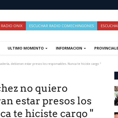
 RADIO ONIX
ESCUCHAR RADIO COMECHINGONES
ESCUCHAR
ULTIMO MOMENTO
INFORMACION
PROVINCIAL
ería, debieran estar presos los responsables. Nunca te hiciste cargo "
chez no quiero
an estar presos los
a te hiciste cargo "