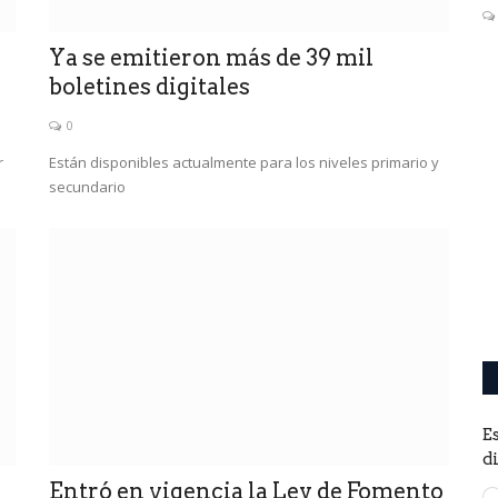
poggistas...
0
Ya se emitieron más de 39 mil
boletines digitales
0
r
Están disponibles actualmente para los niveles primario y
secundario
E
d
Entró en vigencia la Ley de Fomento