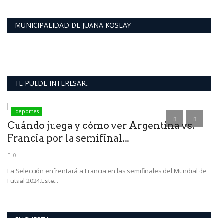
MUNICIPALIDAD DE JUANA KOSLAY
TE PUEDE INTERESAR..
deportes
Cuándo juega y cómo ver Argentina vs.
C
Francia por la semifinal...
e
0
La Selección enfrentará a Francia en las semifinales del Mundial de
La
Futsal 2024.Este...