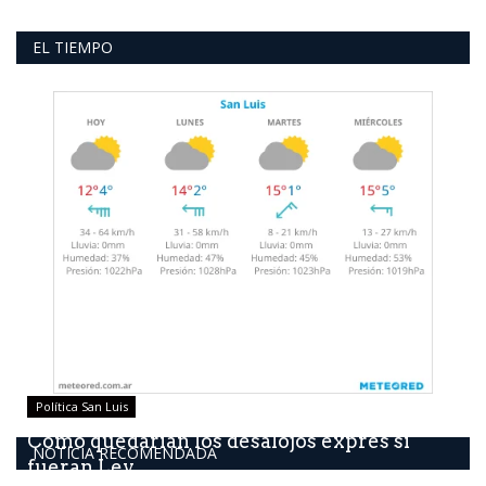
EL TIEMPO
Política San Luis
Como quedarían los desalojos exprés si
NOTICIA RECOMENDADA
fueran Ley