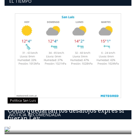
EL TIEMPO
Política San Luis
Como quedarían los desalojos exprés si
NOTICIA RECOMENDADA
fueran Ley
0