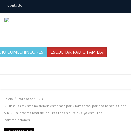
Contacto
DIO COMECHINGONES
ESCUCHAR RADIO FAMILIA
Inicio
Política San Luis
Hissa:los taxistas no deben estar más por kilomberos, por eso banco a Uber
y DIDI.La informalidad de los Trapitos en auto que ya está . Las
contradicciones
Política San Luis