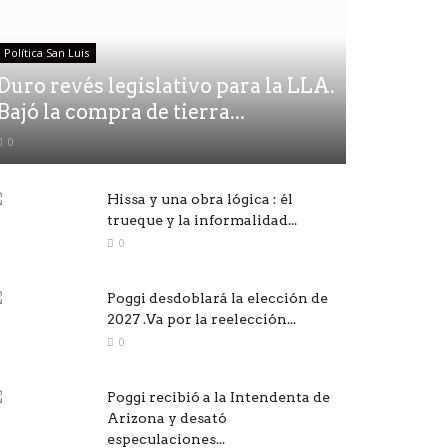
Política San Luis
Duro revés legislativo para la LLA.
Bajó la compra de tierra...
0
Hissa y una obra lógica : él
trueque y la informalidad...
0
Poggi desdoblará la elección de
2027 .Va por la reelección...
0
Poggi recibió a la Intendenta de
Arizona y desató
especulaciones...