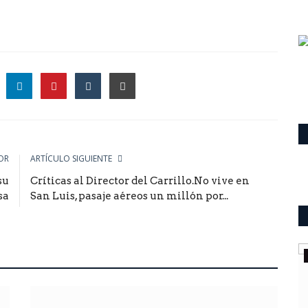
le
OR
ARTÍCULO SIGUIENTE
su
Críticas al Director del Carrillo.No vive en
sa
San Luis, pasaje aéreos un millón por...
Mundo
seguró