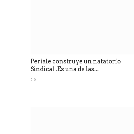
0
109-63 de local a Montmartre y es el “1” de la D
ceptó enviar las
as...
Periale construye un natatorio
Sindical .Es una de las...
confirmó que mandará ese
.
0