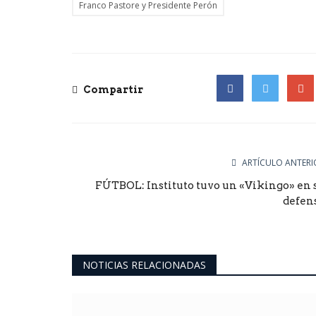
Franco Pastore y Presidente Perón
Compartir
Facebook
Twitter
Goog
ARTÍCULO ANTERI
FÚTBOL: Instituto tuvo un «Vikingo» en 
defen
deportes
NOTICIAS RELACIONADAS
BÁSQUET: GEPU ganó y se a
el primer puesto