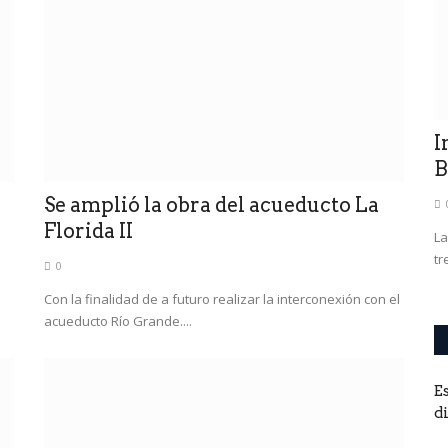
ivisión Cuyo.
Isabel Díaz Ayuso, la niña mimada
I
del PP español, acorralada...
B
Se amplió la obra del acueducto La
0
Florida II
De 45 años, es una de las figuras más relevantes del
La
Partido Popular español y presidenta...
tr
0
Con la finalidad de a futuro realizar la interconexión con el
acueducto Río Grande....
E
d