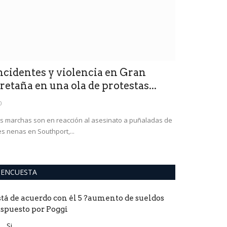
ncidentes y violencia en Gran
"Creí que e
retaña en una ola de protestas...
encima": e
0
0
s marchas son en reacción al asesinato a puñaladas de
La ofensiva cont
es nenas en Southport,...
pobladores.Israel
ENCUESTA
stá de acuerdo con él 5 ?aumento de sueldos
ispuesto por Poggi
Si