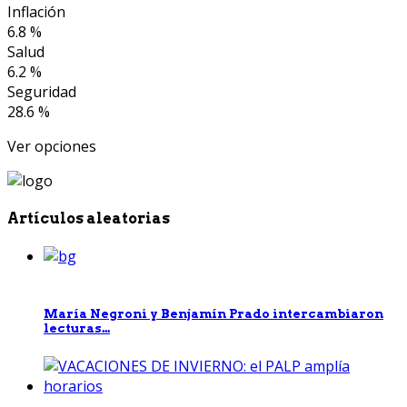
Inflación
6.8 %
Salud
6.2 %
Seguridad
28.6 %
Ver opciones
Artículos aleatorias
María Negroni y Benjamín Prado intercambiaron
lecturas...