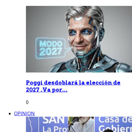
Poggi desdoblará la elección de
2027 .Va por...
0
OPINION