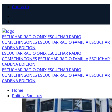
Contacto
ESCUCHAR RADIO ONIX
ESCUCHAR RADIO
COMECHINGONES
ESCUCHAR RADIO FAMILIA
ESCUCHAR
CADENA EDICION
ESCUCHAR RADIO ONIX
ESCUCHAR RADIO
COMECHINGONES
ESCUCHAR RADIO FAMILIA
ESCUCHAR
CADENA EDICION
ESCUCHAR RADIO ONIX
ESCUCHAR RADIO
COMECHINGONES
ESCUCHAR RADIO FAMILIA
ESCUCHAR
CADENA EDICION
Home
Política San Luis