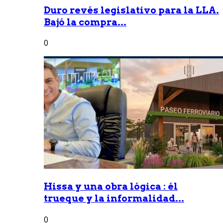
Duro revés legislativo para la LLA.
Bajó la compra...
0
Hissa y una obra lógica : él
trueque y la informalidad...
0