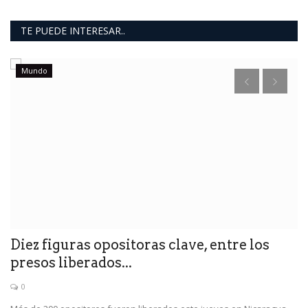
TE PUEDE INTERESAR..
Mundo
Diez figuras opositoras clave, entre los
"
presos liberados...
u
0