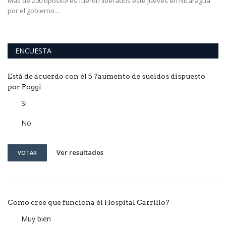
a
Más de 200 opositores fueron liberados este jueves en Nicaragua
Ha
por el gobierno...
Kh
ENCUESTA
Está de acuerdo con él 5 ?aumento de sueldos dispuesto
por Poggi
Si
No
Ver resultados
VOTAR
Como cree que funciona él Hospital Carrillo?
Muy bien