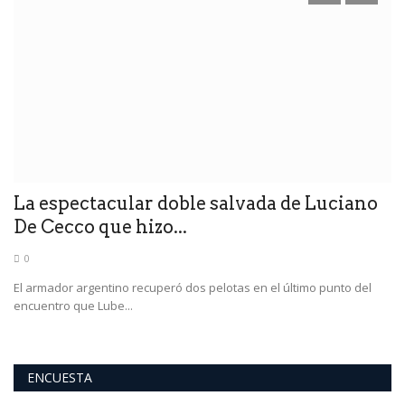
I
J
La espectacular doble salvada de Luciano
De Cecco que hizo...
0
El armador argentino recuperó dos pelotas en el último punto del
encuentro que Lube...
ENCUESTA