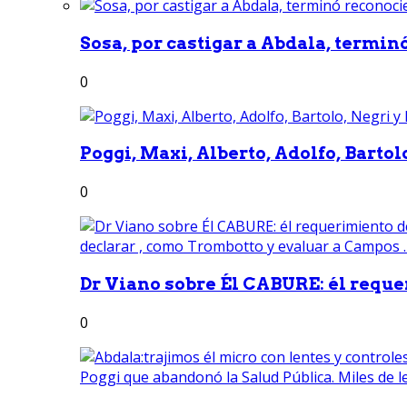
Sosa, por castigar a Abdala, termin
0
Poggi, Maxi, Alberto, Adolfo, Bartolo
0
Dr Viano sobre Él CABURE: él reque
0