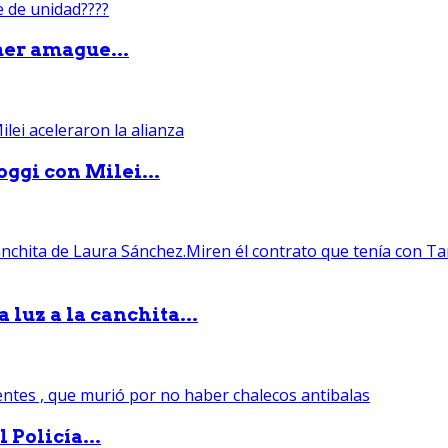
mer amague...
ggi con Milei...
luz a la canchita...
 Policía...