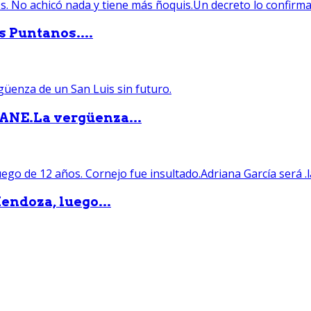
s Puntanos....
PANE.La vergüenza...
endoza, luego...