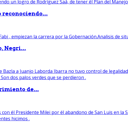
ó reconociendo...
, Negri...
rimiento de...