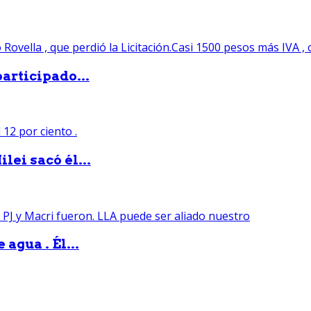
articipado...
lei sacó él...
agua . Él...