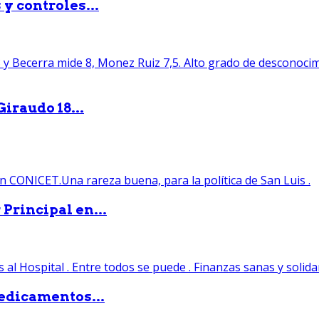
y controles...
iraudo 18...
Principal en...
edicamentos...