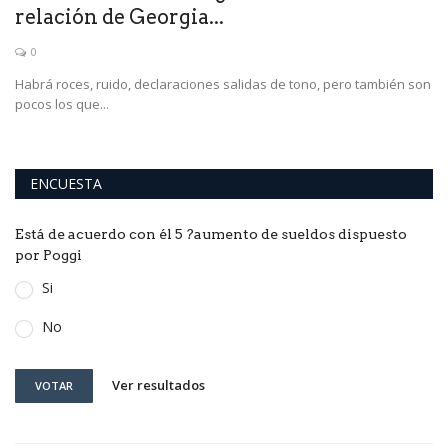
relación de Georgia...
p
0
Habrá roces, ruido, declaraciones salidas de tono, pero también son
Un
pocos los que...
pa
ENCUESTA
Está de acuerdo con él 5 ?aumento de sueldos dispuesto
por Poggi
Si
No
Ver resultados
VOTAR