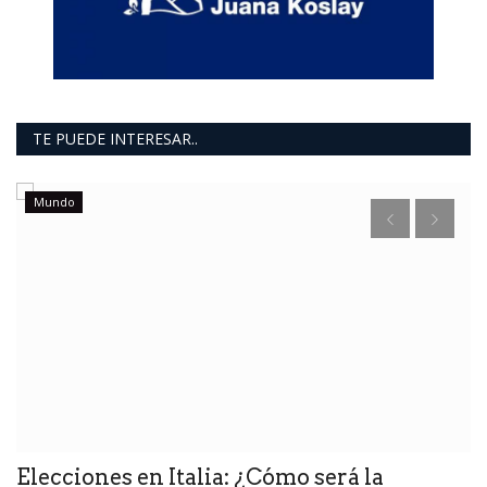
TE PUEDE INTERESAR..
Mundo
Elecciones en Italia: ¿Cómo será la
J