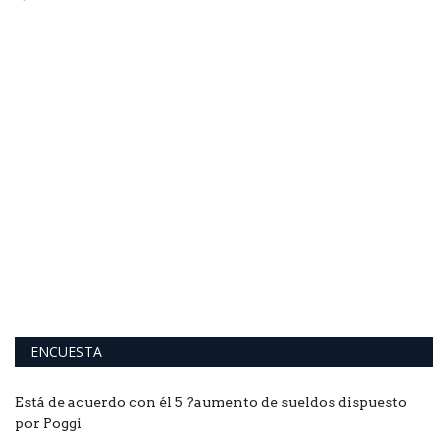
L
e
Lo
al
ENCUESTA
Está de acuerdo con él 5 ?aumento de sueldos dispuesto
por Poggi