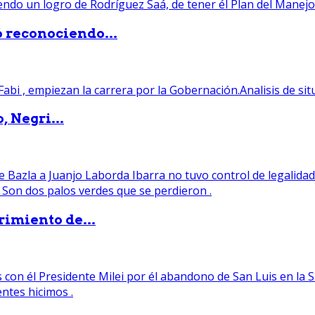
ó reconociendo...
, Negri...
rimiento de...