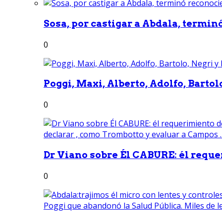
Sosa, por castigar a Abdala, termin
0
Poggi, Maxi, Alberto, Adolfo, Bartolo
0
Dr Viano sobre Él CABURE: él reque
0