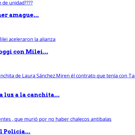
mer amague...
ggi con Milei...
luz a la canchita...
 Policía...