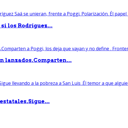
si los Rodríguez...
án lanzados.Comparten...
statales.Sigue...