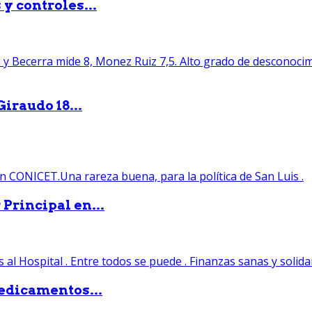
y controles...
iraudo 18...
Principal en...
edicamentos...