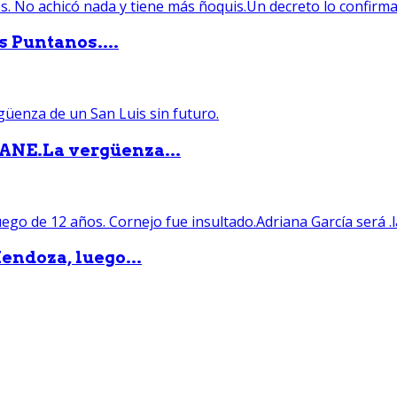
s Puntanos....
PANE.La vergüenza...
endoza, luego...