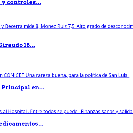
y controles...
iraudo 18...
Principal en...
edicamentos...