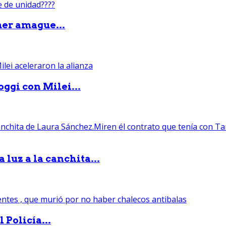
mer amague...
ggi con Milei...
luz a la canchita...
 Policía...