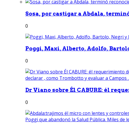
Sosa, por castigar a Abdala, termin
0
Poggi, Maxi, Alberto, Adolfo, Bartolo
0
Dr Viano sobre Él CABURE: él reque
0