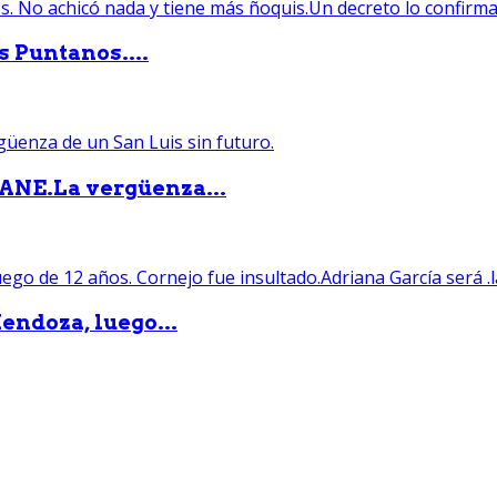
s Puntanos....
PANE.La vergüenza...
endoza, luego...