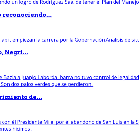
ó reconociendo...
, Negri...
rimiento de...