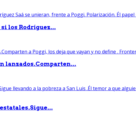
si los Rodríguez...
án lanzados.Comparten...
statales.Sigue...