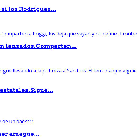
si los Rodríguez...
án lanzados.Comparten...
statales.Sigue...
mer amague...