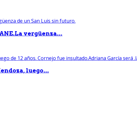
PANE.La vergüenza...
endoza, luego...