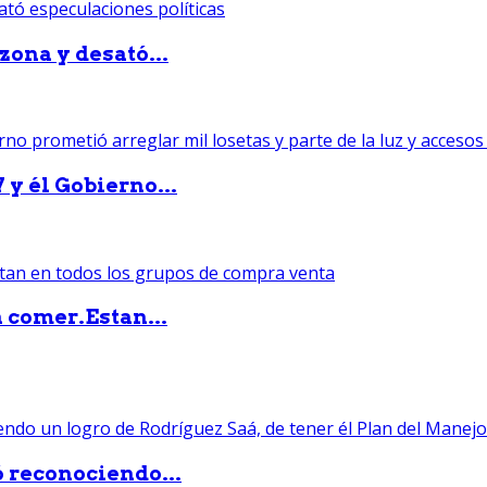
zona y desató...
 y él Gobierno...
 comer.Estan...
ó reconociendo...