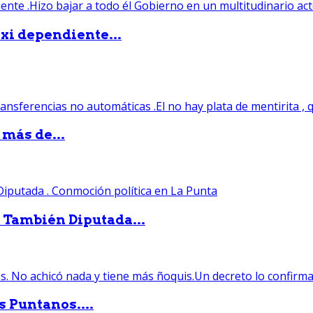
xi dependiente...
 más de...
. También Diputada...
s Puntanos....