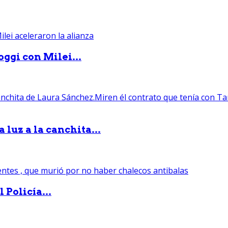
ggi con Milei...
luz a la canchita...
 Policía...