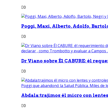
0
Poggi, Maxi, Alberto, Adolfo, Bartolo
0
Dr Viano sobre Él CABURE: él reque
0
Abdala:trajimos él micro con lentes 
0