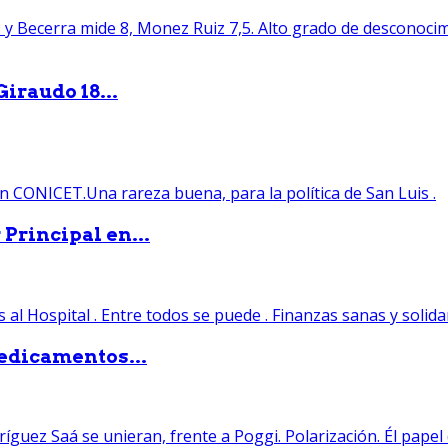
iraudo 18...
Principal en...
edicamentos...