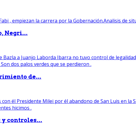
, Negri...
rimiento de...
y controles...