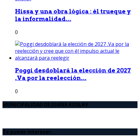
Hissa y una obra lógica : él trueque y
la informalidad...
0
Poggi desdoblará la elección de 2027
.Va por la reelección...
0
MUNICIPALIDAD DE JUANA KOSLAY
Te puede interesar..