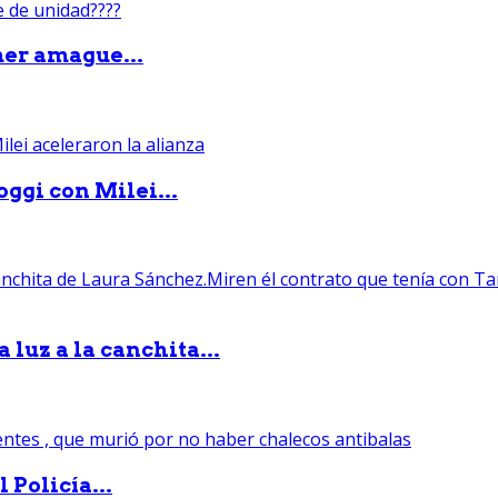
mer amague...
ggi con Milei...
luz a la canchita...
 Policía...