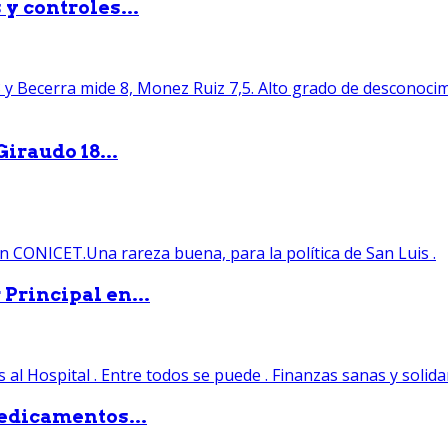
y controles...
iraudo 18...
Principal en...
edicamentos...