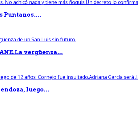
s Puntanos....
PANE.La vergüenza...
endoza, luego...