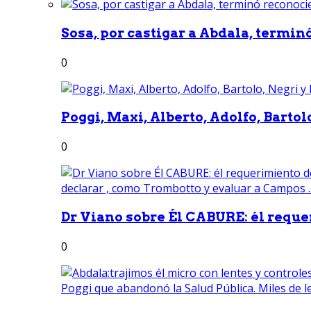
Sosa, por castigar a Abdala, termin
0
Poggi, Maxi, Alberto, Adolfo, Bartolo
0
Dr Viano sobre Él CABURE: él reque
0