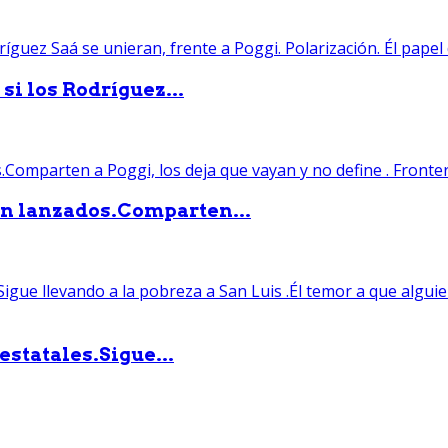
si los Rodríguez...
án lanzados.Comparten...
statales.Sigue...