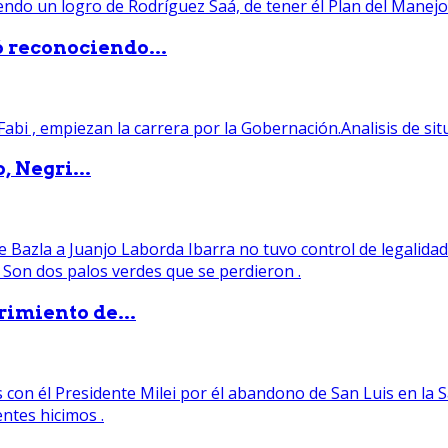
ó reconociendo...
, Negri...
rimiento de...