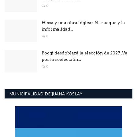
0
Hissa y una obra lógica : él trueque y la
informalidad...
0
Poggi desdoblará la elección de 2027 .Va
por la reelección...
0
MUNICIPALIDAD DE JUANA KOSLAY