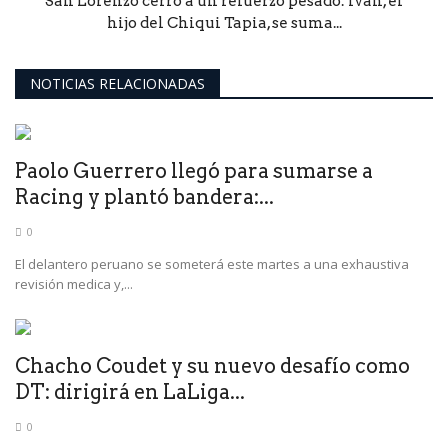
San Lorenzo cerró a un refuerzo pesado: Iván, el
hijo del Chiqui Tapia, se suma...
NOTICIAS RELACIONADAS
Paolo Guerrero llegó para sumarse a
Racing y plantó bandera:...
0
El delantero peruano se someterá este martes a una exhaustiva
revisión medica y,...
Chacho Coudet y su nuevo desafío como
DT: dirigirá en LaLiga...
0