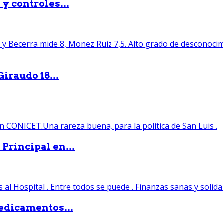
y controles...
iraudo 18...
Principal en...
edicamentos...