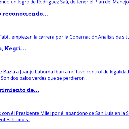
ó reconociendo...
, Negri...
rimiento de...