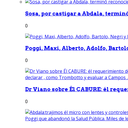
Sosa, por castigar a Abdala, termin
0
Poggi, Maxi, Alberto, Adolfo, Bartolo
0
Dr Viano sobre Él CABURE: él reque
0