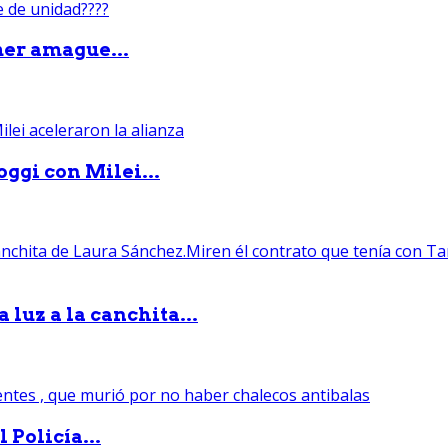
mer amague...
ggi con Milei...
luz a la canchita...
 Policía...