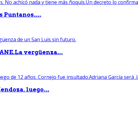
s Puntanos....
PANE.La vergüenza...
endoza, luego...