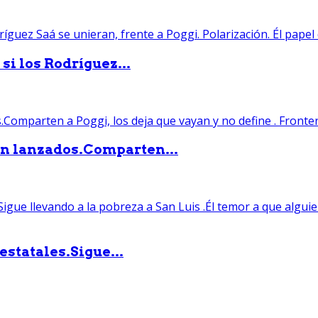
si los Rodríguez...
án lanzados.Comparten...
statales.Sigue...