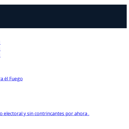
N
N
N