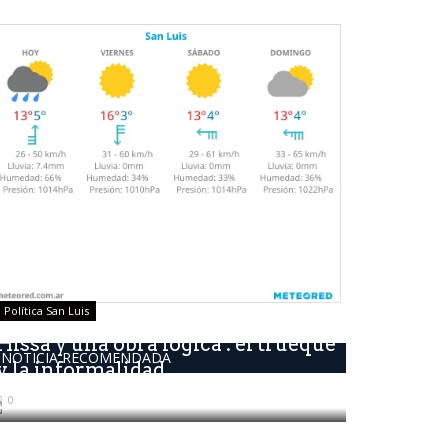
Política San Luis
Hissa y una obra lógica : él trueque
NOTICIA RECOMENDADA
y la informalidad...
0