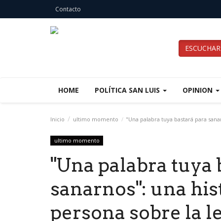
Contacto
ESCUCHAR
HOME
POLÍTICA SAN LUIS
OPINION
Inicio
ultimo momento
"Una palabra tuya bastará para sana
ultimo momento
"Una palabra tuya 
sanarnos": una his
persona sobre la l