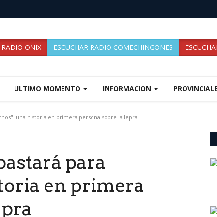
 RADIO ONIX
ESCUCHAR RADIO COMECHINGONES
ESCUCHAR
ULTIMO MOMENTO
INFORMACION
PROVINCIAL
rnos": una historia en primera persona sobre la lepra
bastará para
toria en primera
epra