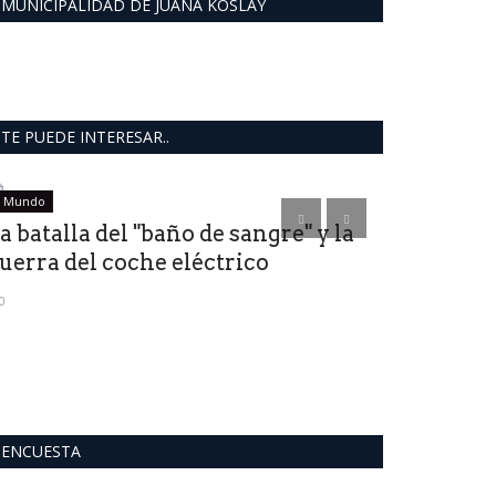
MUNICIPALIDAD DE JUANA KOSLAY
TE PUEDE INTERESAR..
Mundo
Política San Luis
a batalla del "baño de sangre" y la
Moriñigo l
uerra del coche eléctrico
MILEI.270 
0
0
ENCUESTA