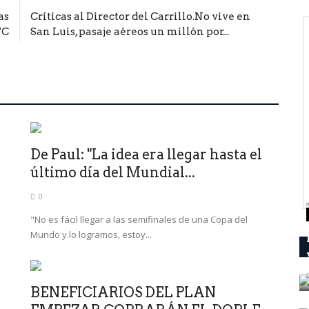
as
Críticas al Director del Carrillo.No vive en
TC
San Luis, pasaje aéreos un millón por...
De Paul: "La idea era llegar hasta el
último día del Mundial...
0
"No es fácil llegar a las semifinales de una Copa del
Mundo y lo logramos, estoy...
BENEFICIARIOS DEL PLAN