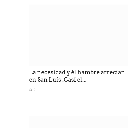
arlamento
de Vladimir...
domingo como primera
.
La necesidad y él hambre arrecian
en San Luis .Casi el...
0