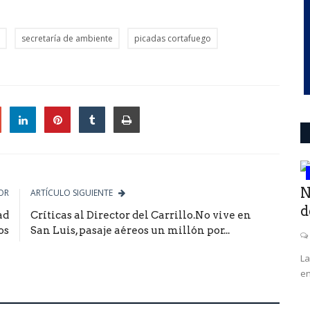
secretaría de ambiente
picadas cortafuego
le
deportes
SE
N
OR
ARTÍCULO SIGUIENTE
 7
d
ad
Críticas al Director del Carrillo.No vive en
os
San Luis, pasaje aéreos un millón por...
La
en
 en la