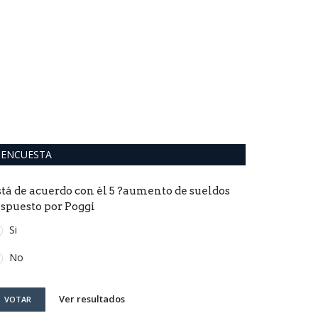
Barcelona
increíble a
0
El Submarino Ama
mazazo", dijo el 
ENCUESTA
stá de acuerdo con él 5 ?aumento de sueldos
ispuesto por Poggi
Si
No
Ver resultados
VOTAR