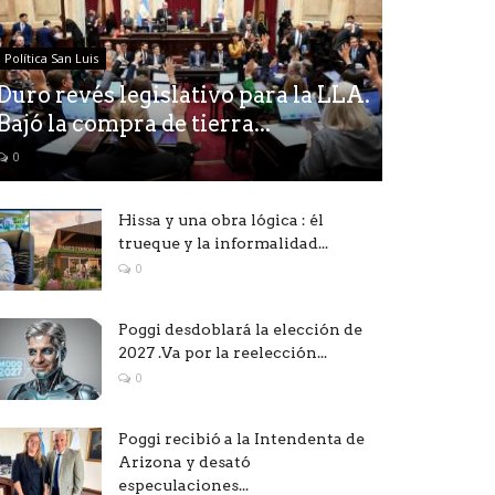
Política San Luis
Duro revés legislativo para la LLA.
Bajó la compra de tierra...
0
Hissa y una obra lógica : él
trueque y la informalidad...
0
Poggi desdoblará la elección de
2027 .Va por la reelección...
0
Poggi recibió a la Intendenta de
Arizona y desató
especulaciones...