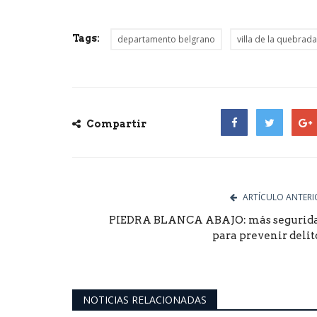
Tags:
departamento belgrano
villa de la quebrada
Compartir
Facebook
Twitter
Goog
ultimo momento
CORONAVIRUS: LOS CASOS 
ARTÍCULO ANTERI
TRIPLICARON EN MENOS DE
PIEDRA BLANCA ABAJO: más segurid
DÍAS
para prevenir delit
0
Hubo 12.609 positivos. Además, hubo 9 muertos
última semana. El Ministerio...
NOTICIAS RELACIONADAS