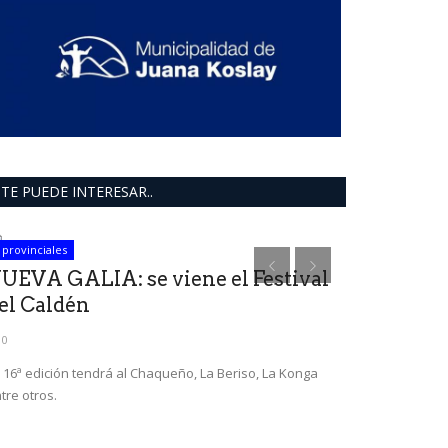
TE PUEDE INTERESAR..
provinciales
deportes
UEVA GALIA: se viene el Festival
el Caldén
0
 16ª edición tendrá al Chaqueño, La Beriso, La Konga
tre otros.