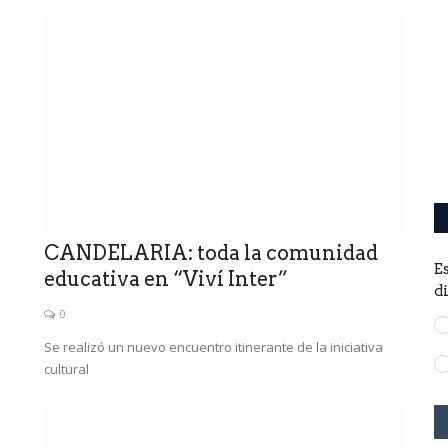
Cuándo juega Argentina vs
Guatemala, el último amistoso...
0
La Scaloneta ajusta los últimos detalles previo al debut.El
primer partido del torneo...
CANDELARIA: toda la comunidad
E
educativa en “Viví Inter”
d
0
Se realizó un nuevo encuentro itinerante de la iniciativa
cultural