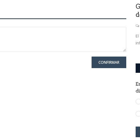
Confirmaron una nueva edición del
G
PreViaje para ser utilizado...
d
0
El ministro de Turismo y Deportes de la Nación, Matías
El
Lammens, anunció la cuarta...
in
CONFIRMAR
E
d