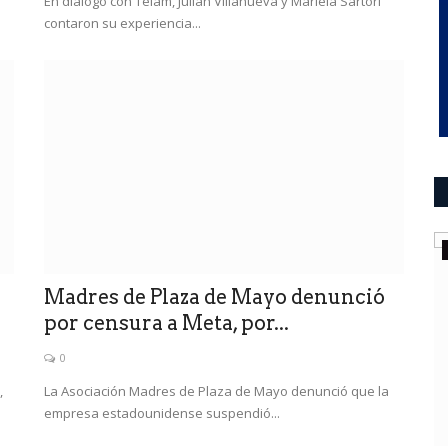
En diálogo con Télam, Julián Villanueva y Mariela Sartori
contaron su experiencia...
ultimo momento
ri, ni
Madres de Plaza de Mayo denunció
por censura a Meta, por...
0
a que tiene
,
La Asociación Madres de Plaza de Mayo denunció que la
empresa estadounidense suspendió...