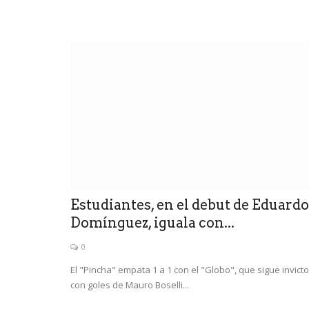
Política San Luis
Alberto en Merlo: "Ni con Mac
Estudiantes, en el debut de Eduardo
con Cristina"
Domínguez, iguala con...
0
0
Los responsabilizó de intensificar la gran griet
El "Pincha" empata 1 a 1 con el "Globo", que sigue invicto
como rehenes a todos...
con goles de Mauro Boselli...