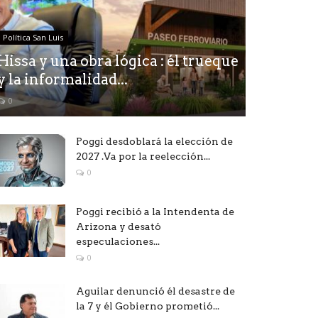
Política San Luis
Hissa y una obra lógica : él trueque
y la informalidad...
0
Poggi desdoblará la elección de
2027 .Va por la reelección...
0
Poggi recibió a la Intendenta de
Arizona y desató
especulaciones...
0
Aguilar denunció él desastre de
la 7 y él Gobierno prometió...