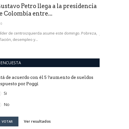
ustavo Petro llega a la presidencia
Batería de
e Colombia entre...
provincia
0
0
 líder de centroizquierda asume este domingo. Pobreza,
Junín de fiesta c
flación, desempleo y...
pública llegará a 
ENCUESTA
stá de acuerdo con él 5 ?aumento de sueldos
ispuesto por Poggi
Si
No
Ver resultados
VOTAR