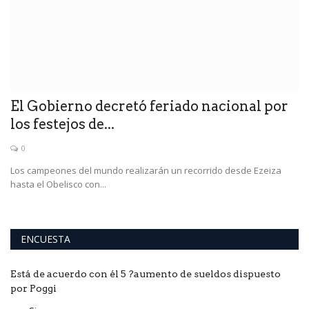
En
co
El Gobierno decretó feriado nacional por
los festejos de...
0
Los campeones del mundo realizarán un recorrido desde Ezeiza
hasta el Obelisco con...
ENCUESTA
Está de acuerdo con él 5 ?aumento de sueldos dispuesto
por Poggi