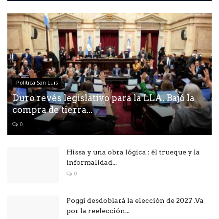
Política San Luis
Duro revés legislativo para la LLA. Bajó la
compra de tierra...
0
Hissa y una obra lógica : él trueque y la
informalidad...
0
Poggi desdoblará la elección de 2027 .Va
por la reelección...