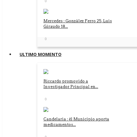
0
Mercedes : González Ferro 25, Luis
Giraudo 18...
0
ULTIMO MOMENTO
Riccardo promovido a
Investigador Principal en...
0
Candelaria : él Municipio aporta
medicamentos...
0