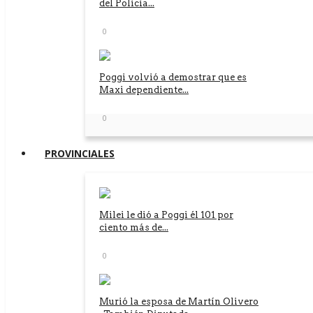
del Policía...
0
Poggi volvió a demostrar que es
Maxi dependiente...
0
PROVINCIALES
Milei le dió a Poggi él 101 por
ciento más de...
0
Murió la esposa de Martín Olivero