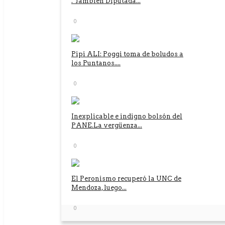
. También Diputada...
0
Pipi ALI: Poggi toma de boludos a
los Puntanos....
0
Inexplicable e indigno bolsón del
PANE.La vergüenza...
0
El Peronismo recuperó la UNC de
Mendoza, luego...
0