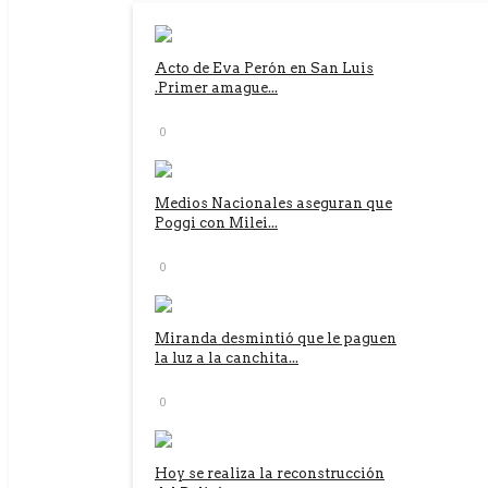
Acto de Eva Perón en San Luis
.Primer amague...
0
Medios Nacionales aseguran que
Poggi con Milei...
0
Miranda desmintió que le paguen
la luz a la canchita...
0
Hoy se realiza la reconstrucción