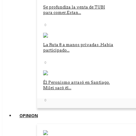
Se profundiza la venta de TUBI
para comer.Estan...
0
La Ruta 8 a manos privadas .Habia
participado...
0
Él Peronismo arrasó en Santiago.
Milei sacó él...
0
OPINION