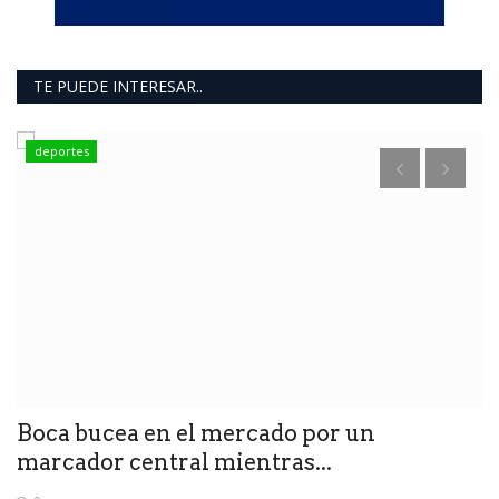
TE PUEDE INTERESAR..
deportes
A
D
Boca bucea en el mercado por un
marcador central mientras...