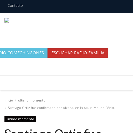
Contacto
DIO COMECHINGONES
ESCUCHAR RADIO FAMILIA
Inicio
ultimo momento
Santiago Ortiz fue confirmado por Alzada, en la causa Molino Fénix.
ultimo momento