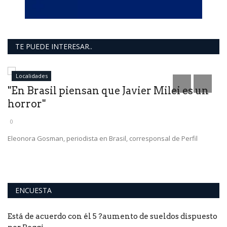
TE PUEDE INTERESAR..
Localidades
"En Brasil piensan que Javier Milei es un
V
horror"
ú
0
0
Eleonora Gosman, periodista en Brasil, corresponsal de Perfil
ENCUESTA
Está de acuerdo con él 5 ?aumento de sueldos dispuesto