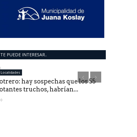
TE PUEDE INTERESAR..
Localidades
Cultura
otrero: hay sospechas que los 55
Diego Capu
otantes truchos, habrían...
0
0
Este viernes a la
Blanco.