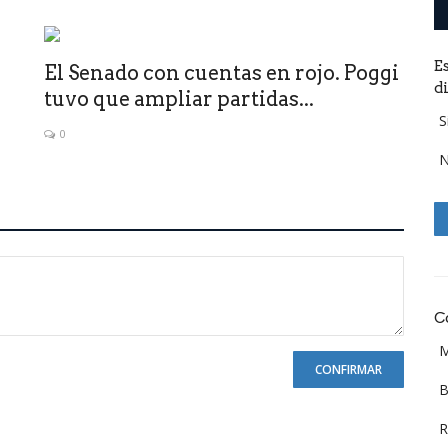
E
El Senado con cuentas en rojo. Poggi
d
tuvo que ampliar partidas...
S
0
C
M
CONFIRMAR
B
R