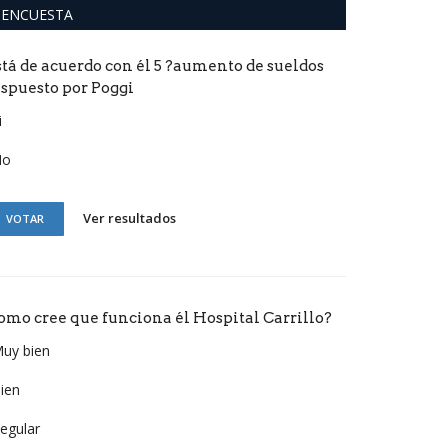
ENCUESTA
stá de acuerdo con él 5 ?aumento de sueldos
ispuesto por Poggi
i
No
Ver resultados
VOTAR
omo cree que funciona él Hospital Carrillo?
uy bien
ien
egular