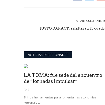
Facebook
Twitter
Goog
ARTÍCULO ANTERI
JUSTO DARACT: asfaltarán 25 cuadr
NOTICIAS RELACIONADAS
ultimo momento
ro de muertos,
“’GATO’ FERNÁNDEZ ES EL
amente...
DE LOS NUESTROS”
LA TOMA: fue sede del encuentro
0
de “Jornadas Impulsar”
i todos (los que están
El ‘Pipi’ Alí dijo: “Él es la puntanidad y no la trai
0
Brinda herramientas para fomentar las economías
regionales.