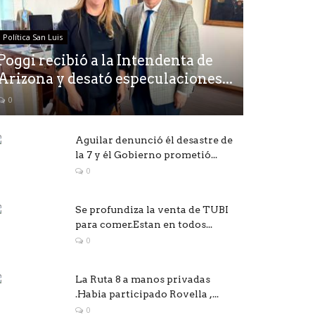
Política San Luis
Poggi recibió a la Intendenta de
Arizona y desató especulaciones...
0
Aguilar denunció él desastre de
la 7 y él Gobierno prometió...
0
Se profundiza la venta de TUBI
para comer.Estan en todos...
0
La Ruta 8 a manos privadas
.Habia participado Rovella ,...
0